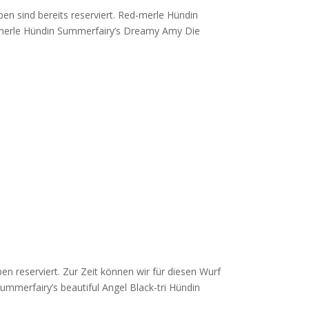
n sind bereits reserviert. Red-merle Hündin
d-merle Hündin Summerfairy’s Dreamy Amy Die
en reserviert. Zur Zeit können wir für diesen Wurf
mmerfairy’s beautiful Angel Black-tri Hündin