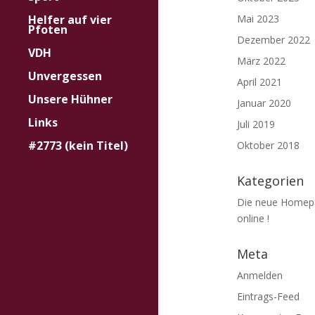
Helfer auf vier
Mai 2023
Pfoten
Dezember 2022
VDH
März 2022
Unvergessen
April 2021
Unsere Hühner
Januar 2020
Links
Juli 2019
#2773 (kein Titel)
Oktober 2018
Kategorien
Die neue Homep
online !
Meta
Anmelden
Eintrags-Feed