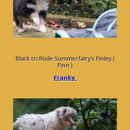
Black tri Rüde Summerfairy’s Finley (
Finn )
Franky