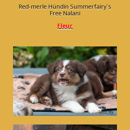
Red-merle Hündin Summerfairy`s
Free Nalani
Fleur