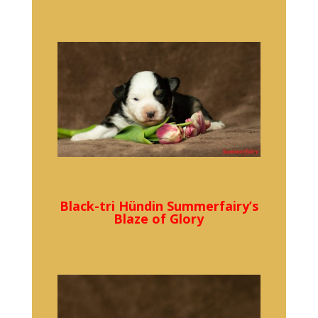
Black-tri Hündin Summerfairy’s
Blaze of Glory