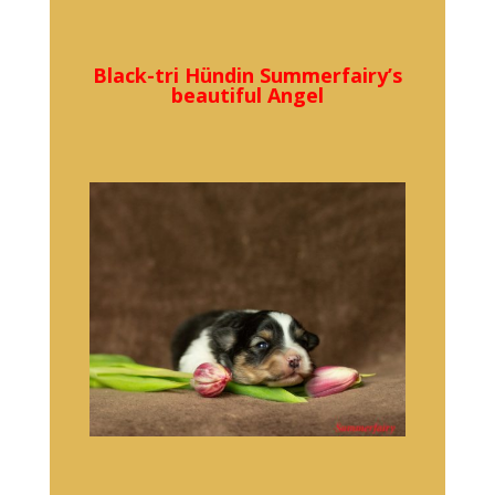
Black-tri Hündin Summerfairy’s
beautiful Angel