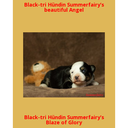
Black-tri Hündin Summerfairy’s
beautiful Angel
Black-tri Hündin Summerfairy’s
Blaze of Glory