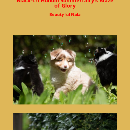
Black-tri Hündin Summerfairy’s Blaze
of Glory
Beautyful Nala